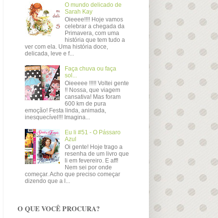
O mundo delicado de
Sarah Kay
Oieeee!!!! Hoje vamos
celebrar a chegada da
Primavera, com uma
história que tem tudo a
ver com ela. Uma história doce,
delicada, leve e f...
Faça chuva ou faça
sol...
Oieeeee !!!!! Voltei gente
!! Nossa, que viagem
cansativa! Mas foram
600 km de pura
emoção! Festa linda, animada,
inesquecível!!! Imagina...
Eu li #51 - O Pássaro
Azul
Oi gente! Hoje trago a
resenha de um livro que
li em fevereiro. E aff!
Nem sei por onde
começar. Acho que preciso começar
dizendo que a l...
O QUE VOCÊ PROCURA?