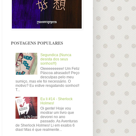
POSTAGENS POPULARES
Segundica {Nunca
desista dos seus
sonhos!!!}
Oieeeeeeeee! Um Feliz
Páscoa atrasado!! Peço
desculpas pelo meu
sumiço, mas ele foi necessário. O
motivo? Eu estive resgatando sonhos!!
T...
Eu li #14 - Sherlock
Holmes!
Oi gente! Hoje vou
mostrar um livro que
devorei no ano
passado. As Aventuras
de Sherlock Holmes! Li em exatos 6
dias! Mas é que realmente...