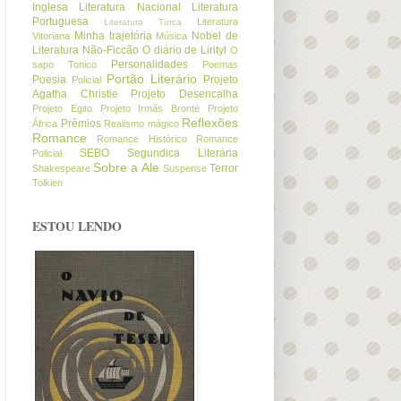
Inglesa
Literatura Nacional
Literatura
Portuguesa
Literatura
Literatura Turca
Minha trajetória
Nobel de
Vitoriana
Música
Literatura
Não-Ficcão
O diário de Lirityl
O
Personalidades
sapo Tonico
Poemas
Portão Literário
Poesia
Projeto
Policial
Agatha Christie
Projeto Desencalha
Projeto Egito
Projeto Irmãs Brontë
Projeto
Reflexões
Prêmios
África
Realismo mágico
Romance
Romance Histórico
Romance
SEBO
Segundica Literária
Policial
Sobre a Ale
Terror
Shakespeare
Suspense
Tolkien
ESTOU LENDO