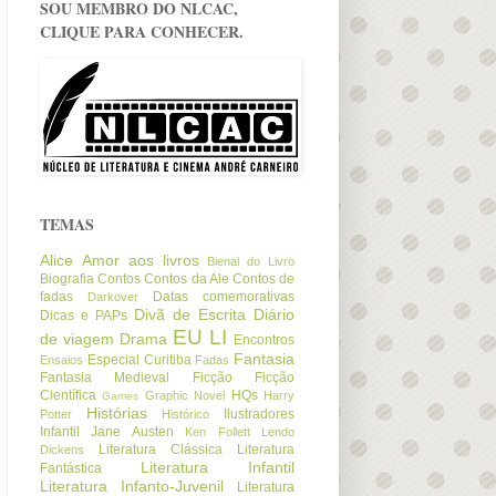
SOU MEMBRO DO NLCAC,
CLIQUE PARA CONHECER.
TEMAS
Alice
Amor aos livros
Bienal do Livro
Biografia
Contos
Contos da Ale
Contos de
fadas
Datas comemorativas
Darkover
Divã de Escrita
Diário
Dicas e PAPs
EU LI
de viagem
Drama
Encontros
Fantasia
Especial Curitiba
Ensaios
Fadas
Fantasia Medieval
Ficção
Ficção
Científica
HQs
Graphic Novel
Harry
Games
Histórias
Ilustradores
Potter
Histórico
Infantil
Jane Austen
Ken Follett
Lendo
Literatura Clássica
Literatura
Dickens
Literatura Infantil
Fantástica
Literatura Infanto-Juvenil
Literatura