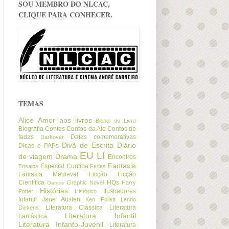
SOU MEMBRO DO NLCAC,
CLIQUE PARA CONHECER.
TEMAS
Alice
Amor aos livros
Bienal do Livro
Biografia
Contos
Contos da Ale
Contos de
fadas
Datas comemorativas
Darkover
Divã de Escrita
Diário
Dicas e PAPs
EU LI
de viagem
Drama
Encontros
Fantasia
Especial Curitiba
Ensaios
Fadas
Fantasia Medieval
Ficção
Ficção
Científica
HQs
Graphic Novel
Harry
Games
Histórias
Ilustradores
Potter
Histórico
Infantil
Jane Austen
Ken Follett
Lendo
Literatura Clássica
Literatura
Dickens
Literatura Infantil
Fantástica
Literatura Infanto-Juvenil
Literatura