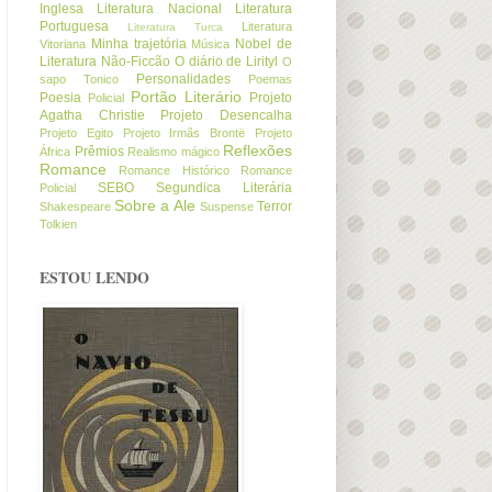
Inglesa
Literatura Nacional
Literatura
Portuguesa
Literatura
Literatura Turca
Minha trajetória
Nobel de
Vitoriana
Música
Literatura
Não-Ficcão
O diário de Lirityl
O
Personalidades
sapo Tonico
Poemas
Portão Literário
Poesia
Projeto
Policial
Agatha Christie
Projeto Desencalha
Projeto Egito
Projeto Irmãs Brontë
Projeto
Reflexões
Prêmios
África
Realismo mágico
Romance
Romance Histórico
Romance
SEBO
Segundica Literária
Policial
Sobre a Ale
Terror
Shakespeare
Suspense
Tolkien
ESTOU LENDO