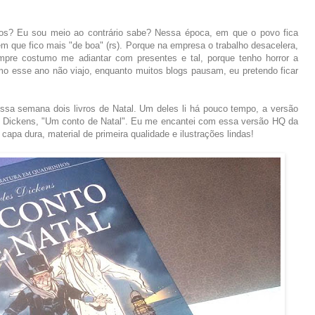
vos? Eu sou meio ao contrário sabe? Nessa época, em que o povo fica
em que fico mais "de boa" (rs). Porque na empresa o trabalho desacelera,
mpre costumo me adiantar com presentes e tal, porque tenho horror a
o esse ano não viajo, enquanto muitos blogs pausam, eu pretendo ficar
essa semana dois livros de Natal. Um deles li há pouco tempo, a versão
s Dickens, "Um conto de Natal". Eu me encantei com essa versão HQ da
pa dura, material de primeira qualidade e ilustrações lindas!