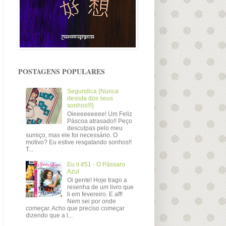
POSTAGENS POPULARES
Segundica {Nunca
desista dos seus
sonhos!!!}
Oieeeeeeeee! Um Feliz
Páscoa atrasado!! Peço
desculpas pelo meu
sumiço, mas ele foi necessário. O
motivo? Eu estive resgatando sonhos!!
T...
Eu li #51 - O Pássaro
Azul
Oi gente! Hoje trago a
resenha de um livro que
li em fevereiro. E aff!
Nem sei por onde
começar. Acho que preciso começar
dizendo que a l...