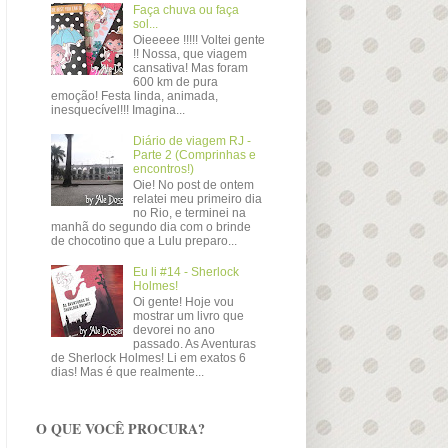
Faça chuva ou faça
sol...
Oieeeee !!!!! Voltei gente
!! Nossa, que viagem
cansativa! Mas foram
600 km de pura
emoção! Festa linda, animada,
inesquecível!!! Imagina...
Diário de viagem RJ -
Parte 2 (Comprinhas e
encontros!)
Oie! No post de ontem
relatei meu primeiro dia
no Rio, e terminei na
manhã do segundo dia com o brinde
de chocotino que a Lulu preparo...
Eu li #14 - Sherlock
Holmes!
Oi gente! Hoje vou
mostrar um livro que
devorei no ano
passado. As Aventuras
de Sherlock Holmes! Li em exatos 6
dias! Mas é que realmente...
O QUE VOCÊ PROCURA?