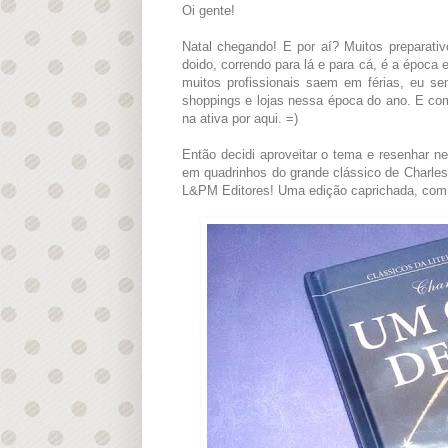
Oi gente!
Natal chegando! E por aí? Muitos preparati
doido, correndo para lá e para cá, é a época 
muitos profissionais saem em férias, eu se
shoppings e lojas nessa época do ano. E com
na ativa por aqui. =)
Então decidi aproveitar o tema e resenhar n
em quadrinhos do grande clássico de Charle
L&PM Editores! Uma edição caprichada, com ca