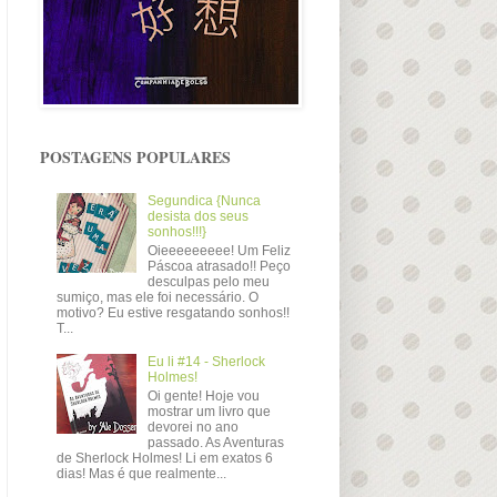
POSTAGENS POPULARES
Segundica {Nunca
desista dos seus
sonhos!!!}
Oieeeeeeeee! Um Feliz
Páscoa atrasado!! Peço
desculpas pelo meu
sumiço, mas ele foi necessário. O
motivo? Eu estive resgatando sonhos!!
T...
Eu li #14 - Sherlock
Holmes!
Oi gente! Hoje vou
mostrar um livro que
devorei no ano
passado. As Aventuras
de Sherlock Holmes! Li em exatos 6
dias! Mas é que realmente...