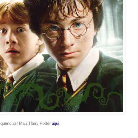
equências! Mais Harry Potter
aqui
.