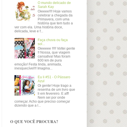
O mundo delicado de
Sarah Kay
Oieeee!!!! Hoje vamos
celebrar a chegada da
Primavera, com uma
história que tem tudo a
ver com ela. Uma história doce,
delicada, leve e f...
Faça chuva ou faça
sol...
Oieeeee !!!!! Voltei gente
!! Nossa, que viagem
cansativa! Mas foram
600 km de pura
emoção! Festa linda, animada,
inesquecível!!! Imagina...
Eu li #51 - O Pássaro
Azul
Oi gente! Hoje trago a
resenha de um livro que
li em fevereiro. E aff!
Nem sei por onde
começar. Acho que preciso começar
dizendo que a l...
O QUE VOCÊ PROCURA?