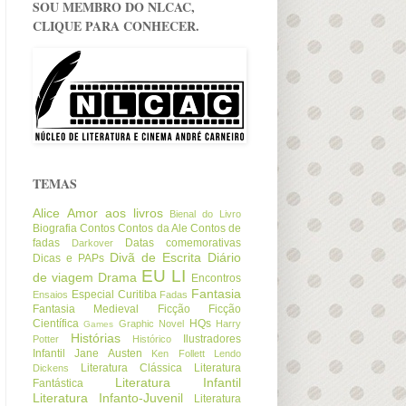
SOU MEMBRO DO NLCAC,
CLIQUE PARA CONHECER.
TEMAS
Alice
Amor aos livros
Bienal do Livro
Biografia
Contos
Contos da Ale
Contos de
fadas
Datas comemorativas
Darkover
Divã de Escrita
Diário
Dicas e PAPs
EU LI
de viagem
Drama
Encontros
Fantasia
Especial Curitiba
Ensaios
Fadas
Fantasia Medieval
Ficção
Ficção
Científica
HQs
Graphic Novel
Harry
Games
Histórias
Ilustradores
Potter
Histórico
Infantil
Jane Austen
Ken Follett
Lendo
Literatura Clássica
Literatura
Dickens
Literatura Infantil
Fantástica
Literatura Infanto-Juvenil
Literatura