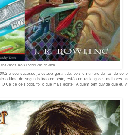
 das capas mais conhecidas da obra.
002 e seu sucesso já estava garantido, pois o número de fãs da série
nto o filme do segundo livro da série, estão no ranking dos melhores na
 ("O Cálice de Fogo), foi o que mais gostei. Alguém tem dúvida que eu vi