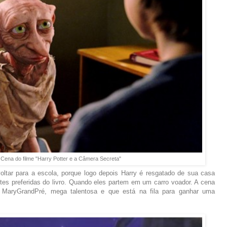
 Cena do filme "Harry Potter e a Câmera Secreta"
oltar para a escola, porque logo depois Harry é resgatado de sua casa
es preferidas do livro. Quando eles partem em um carro voador. A cena
de MaryGrandPré, mega talentosa e que está na fila para ganhar uma