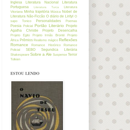
Inglesa
Literatura Nacional
Literatura
Portuguesa
Literatura
Literatura Turca
Minha trajetória
Nobel de
Vitoriana
Música
Literatura
Não-Ficcão
O diário de Lirityl
O
Personalidades
sapo Tonico
Poemas
Portão Literário
Poesia
Projeto
Policial
Agatha Christie
Projeto Desencalha
Projeto Egito
Projeto Irmãs Brontë
Projeto
Reflexões
Prêmios
África
Realismo mágico
Romance
Romance Histórico
Romance
SEBO
Segundica Literária
Policial
Sobre a Ale
Terror
Shakespeare
Suspense
Tolkien
ESTOU LENDO