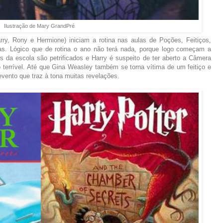
Ilustração de Mary GrandPré
y, Rony e Hermione) iniciam a rotina nas aulas de Poções, Feitiços,
as. Lógico que de rotina o ano não terá nada, porque logo começam a
s da escola são petrificados e Harry é suspeito de ter aberto a Câmera
 terrível. Até que Gina Weasley também se torna vítima de um feitiço e
vento que traz à tona muitas revelações.