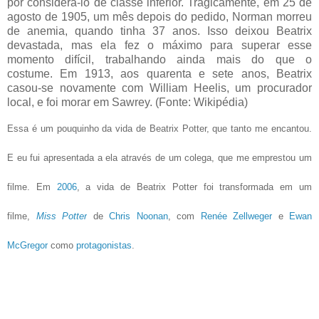
por considerá-lo de classe inferior. Tragicamente, em 25 de
agosto de 1905, um mês depois do pedido, Norman morreu
de anemia, quando tinha 37 anos. Isso deixou Beatrix
devastada, mas ela fez o máximo para superar esse
momento difícil, trabalhando ainda mais do que o
costume.
Em 1913, aos quarenta e sete anos, Beatrix
casou-se novamente com William Heelis, um procurador
local, e foi morar em Sawrey.
(Fonte: Wikipédia)
Essa é um pouquinho da vida de Beatrix Potter, que tanto me encantou.
E eu fui apresentada a ela através de um colega, que me emprestou um
filme.
Em
2006
, a vida de Beatrix Potter foi transformada em um
filme,
Miss Potter
de
Chris Noonan
, com
Renée Zellweger
e
Ewan
McGregor
como
protagonistas
.