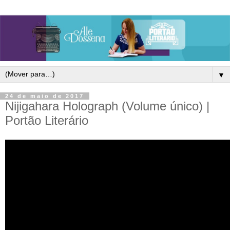
▼
24 de maio de 2017
Nijigahara Holograph (Volume único) |
Portão Literário